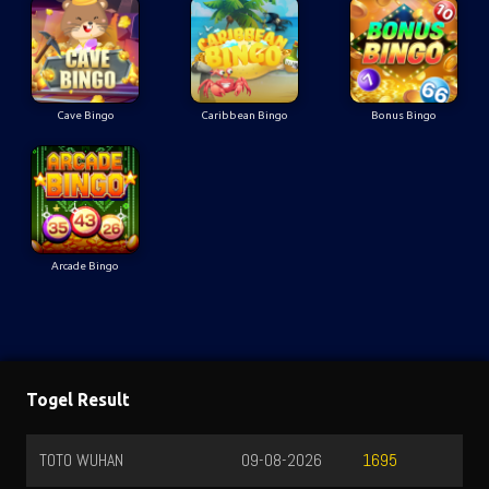
Cave Bingo
Caribbean Bingo
Bonus Bingo
Arcade Bingo
Togel Result
TOTO WUHAN
09-08-2026
1695