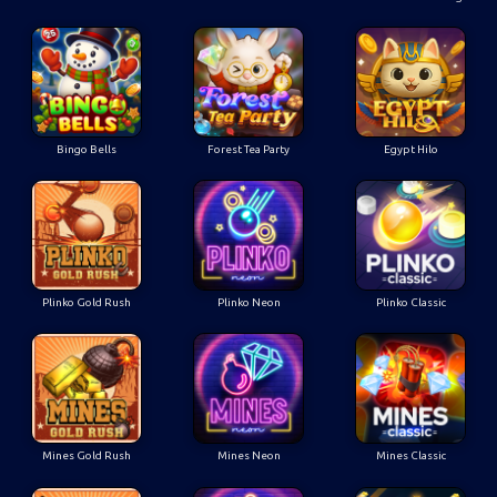
Bingo Bells
Forest Tea Party
Egypt Hilo
Plinko Gold Rush
Plinko Neon
Plinko Classic
Mines Gold Rush
Mines Neon
Mines Classic