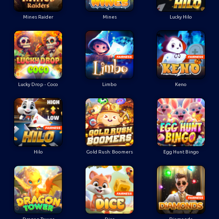
Mines Raider
Mines
Lucky Hilo
Lucky Drop - Coco
Limbo
Keno
Hilo
Gold Rush: Boomers
Egg Hunt Bingo