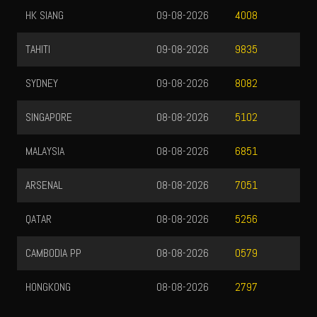
HK SIANG
09-08-2026
4008
TAHITI
09-08-2026
9835
SYDNEY
09-08-2026
8082
SINGAPORE
08-08-2026
5102
MALAYSIA
08-08-2026
6851
ARSENAL
08-08-2026
7051
QATAR
08-08-2026
5256
CAMBODIA PP
08-08-2026
0579
HONGKONG
08-08-2026
2797