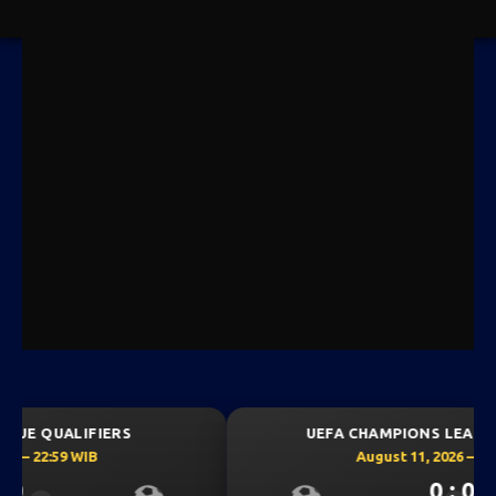
UEFA CHAMPIONS LEAGUE QUALIFIERS
August 11, 2026 — 22:59 WIB
0 : 0